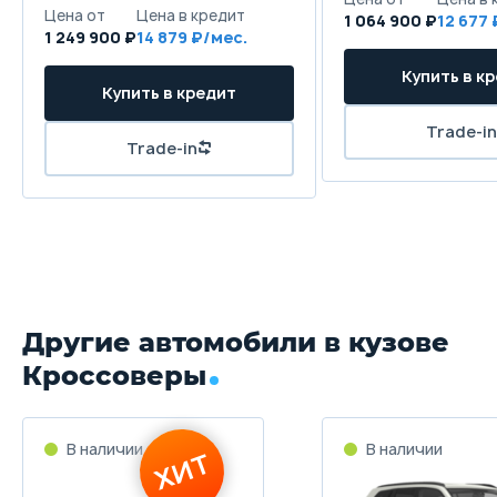
Цена от
Цена в кредит
1 064 900 ₽
12 677 
1 249 900 ₽
14 879 ₽/мес.
Купить в к
Купить в кредит
Trade-in
Trade-in
Другие автомобили в кузове
Кроссоверы
В наличии
В наличии
ХИТ