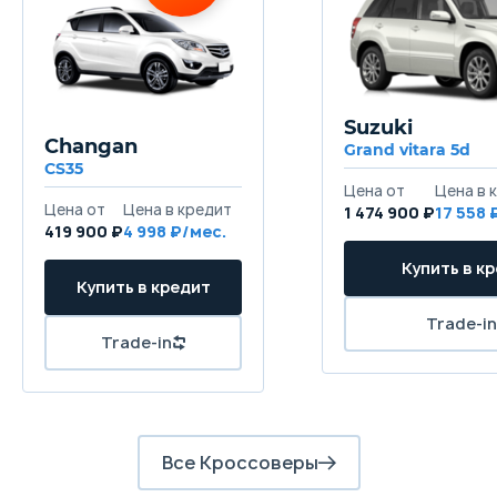
Suzuki
Changan
Grand vitara 5d
CS35
Цена от
Цена в 
Цена от
Цена в кредит
1 474 900 ₽
17 558 
419 900 ₽
4 998 ₽/мес.
Купить в к
Купить в кредит
Trade-in
Trade-in
Все Кроссоверы