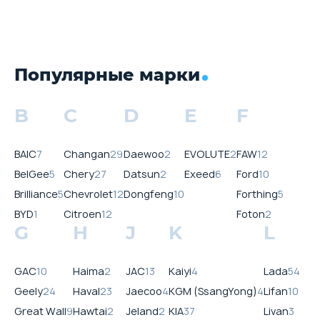
Популярные марки
B
C
D
E
F
BAIC
7
Changan
29
Daewoo
2
EVOLUTE
2
FAW
12
BelGee
5
Chery
27
Datsun
2
Exeed
6
Ford
10
Brilliance
5
Chevrolet
12
Dongfeng
10
Forthing
5
BYD
1
Citroen
12
Foton
2
G
H
J
K
L
GAC
10
Haima
2
JAC
13
Kaiyi
4
Lada
54
Geely
24
Haval
23
Jaecoo
4
KGM (SsangYong)
4
Lifan
10
Great Wall
9
Hawtai
2
Jeland
2
KIA
37
Livan
3