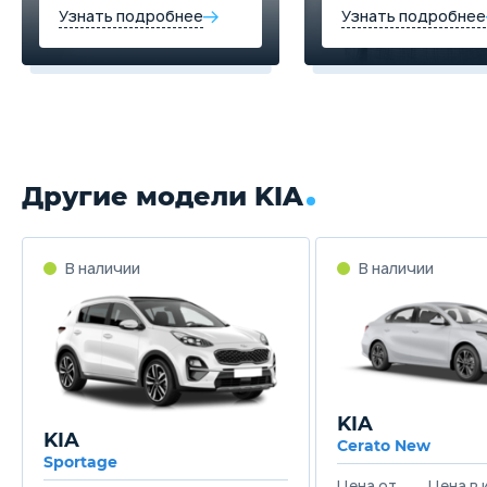
Узнать подробнее
Узнать подробнее
Другие модели KIA
В наличии
В наличии
KIA
KIA
Cerato New
Sportage
Цена от
Цена в 