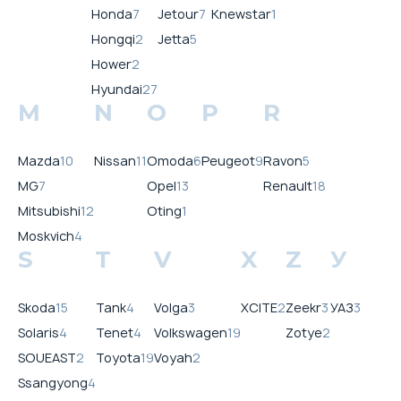
Honda
7
Jetour
7
Knewstar
1
Hongqi
2
Jetta
5
Hower
2
Hyundai
27
M
N
O
P
R
Mazda
10
Nissan
11
Omoda
6
Peugeot
9
Ravon
5
MG
7
Opel
13
Renault
18
Mitsubishi
12
Oting
1
Moskvich
4
S
T
V
X
Z
У
Skoda
15
Tank
4
Volga
3
XCITE
2
Zeekr
3
УАЗ
3
Solaris
4
Tenet
4
Volkswagen
19
Zotye
2
SOUEAST
2
Toyota
19
Voyah
2
Ssangyong
4