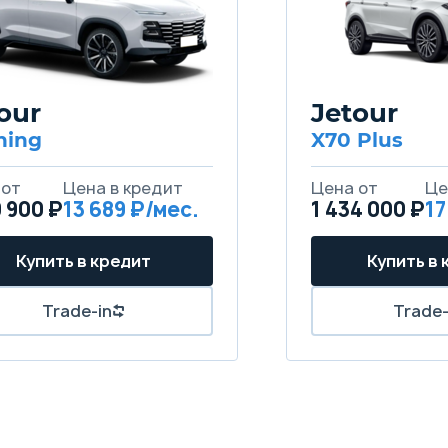
our
Jetour
hing
X70 Plus
 от
Цена в кредит
Цена от
Це
9 900 ₽
13 689 ₽/мес.
1 434 000 ₽
17
Купить в кредит
Купить в 
Trade-in
Trade-