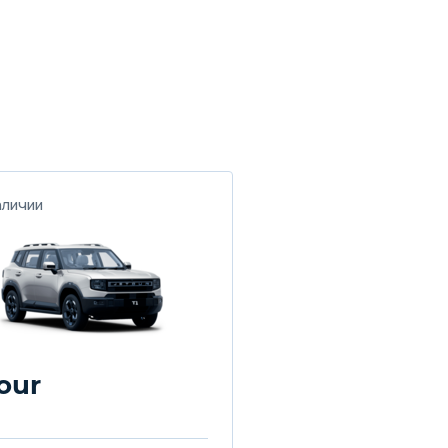
аличии
our