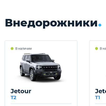
Внедорожники
В наличии
В н
Jetour
Jet
T2
T1