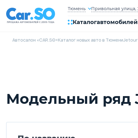
Привольная улица, 2
Тюмень
Каталог
автомобилей
Автосалон «CAR.SO»
Каталог новых авто в Тюмени
Jetour
Модельный ряд 