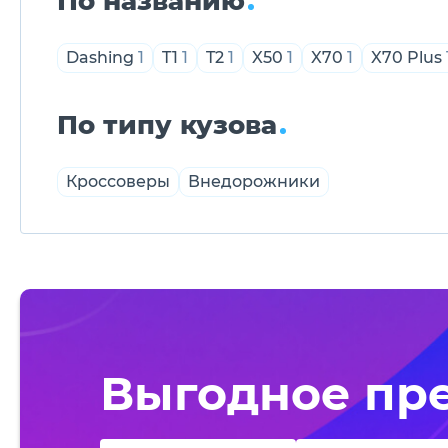
По названию
Dashing
1
T1
1
T2
1
X50
1
X70
1
X70 Plus
По типу кузова
Кроссоверы
Внедорожники
Выгодное пр