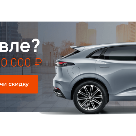
вле?
0 000 ₽
чи скидку