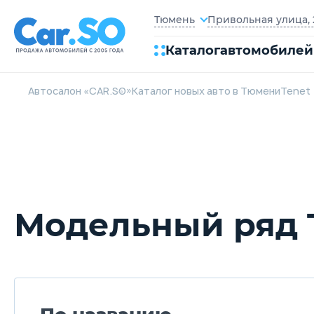
Привольная улица, 2
Тюмень
Каталог
автомобилей
Автосалон «CAR.SO»
Каталог новых авто в Тюмени
Tenet
Модельный ряд 