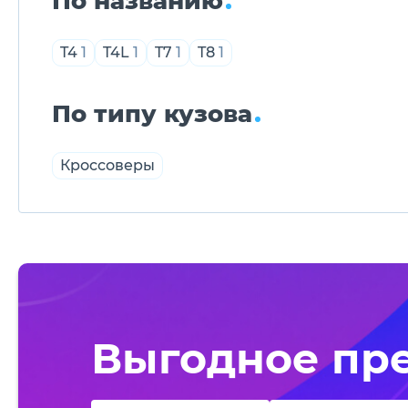
По названию
T4
1
T4L
1
T7
1
T8
1
По типу кузова
Кроссоверы
Выгодное пр