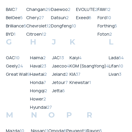
BAIC
7
Changan
29
Daewoo
2
EVOLUTE
2
FAW
12
BelGee
5
Chery
27
Datsun
2
Exeed
6
Ford
10
Brilliance
5
Chevrolet
12
Dongfeng
10
Forthing
5
BYD
1
Citroen
12
Foton
2
G
H
J
K
L
GAC
10
Haima
2
JAC
13
Kaiyi
4
Lada
54
Geely
24
Haval
23
Jaecoo
4
KGM (SsangYong)
4
Lifan
10
Great Wall
9
Hawtai
2
Jeland
2
KIA
37
Livan
3
Honda
7
Jetour
7
Knewstar
1
Hongqi
2
Jetta
5
Hower
2
Hyundai
27
M
N
O
P
R
Mazda
10
Nissan
11
Omoda
6
Peugeot
9
Ravon
5