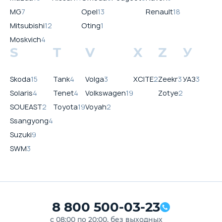
MG
7
Opel
13
Renault
18
Mitsubishi
12
Oting
1
Moskvich
4
S
T
V
X
Z
У
Skoda
15
Tank
4
Volga
3
XCITE
2
Zeekr
3
УАЗ
3
Solaris
4
Tenet
4
Volkswagen
19
Zotye
2
SOUEAST
2
Toyota
19
Voyah
2
Ssangyong
4
Suzuki
9
SWM
3
8 800 500-03-23
с 08:00 по 20:00, без выходных