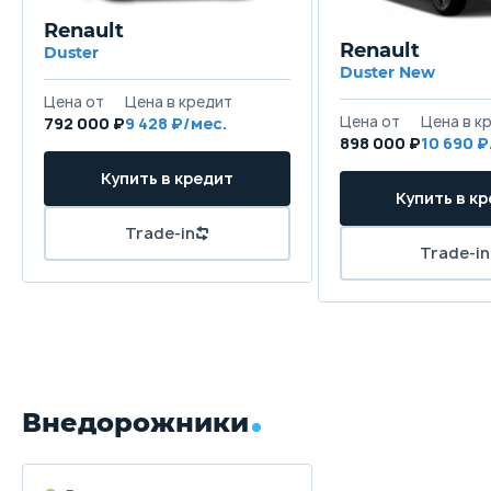
Renault
Renault
Duster
Duster New
Цена от
Цена в кредит
Цена от
Цена в к
792 000 ₽
9 428 ₽/мес.
898 000 ₽
10 690 ₽
Купить в кредит
Купить в к
Trade-in
Trade-in
Внедорожники