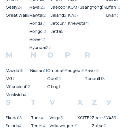
Geely
24
Haval
23
Jaecoo
4
KGM (SsangYong)
4
Lifan
10
Great Wall
9
Hawtai
2
Jeland
2
KIA
37
Livan
3
Honda
7
Jetour
7
Knewstar
1
Hongqi
2
Jetta
5
Hower
2
Hyundai
27
M
N
O
P
R
Mazda
10
Nissan
11
Omoda
6
Peugeot
9
Ravon
5
MG
7
Opel
13
Renault
18
Mitsubishi
12
Oting
1
Moskvich
4
S
T
V
X
Z
У
Skoda
15
Tank
4
Volga
3
XCITE
2
Zeekr
3
УАЗ
3
Solaris
4
Tenet
4
Volkswagen
19
Zotye
2