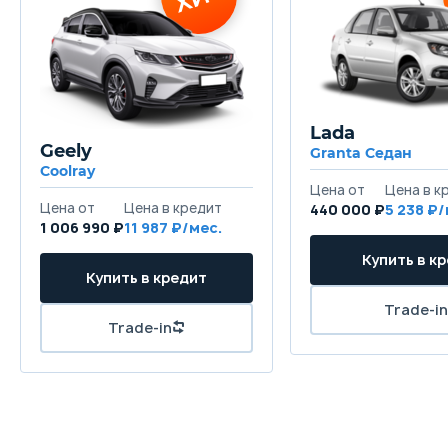
Lada
Geely
Granta Седан
Coolray
440 000 ₽
5 238
1 006 990 ₽
11 987