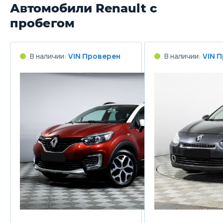
Автомобили Renault с
пробегом
В наличии:
VIN Проверен
В наличии:
VIN 