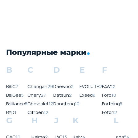
Популярные марки
B
C
D
E
F
BAIC
7
Changan
29
Daewoo
2
EVOLUTE
2
FAW
12
BelGee
5
Chery
27
Datsun
2
Exeed
6
Ford
10
Brilliance
5
Chevrolet
12
Dongfeng
10
Forthing
5
BYD
1
Citroen
12
Foton
2
G
H
J
K
L
GAC
10
Haima
2
JAC
13
Kaiyi
4
Lada
54