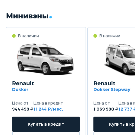
Минивэны
В наличии
В наличии
Renault
Renault
Dokker
Dokker Stepway
Цена от
Цена в кредит
Цена от
Цена в 
944 499 ₽
11 244 ₽/мес.
1 069 990 ₽
12 737 
Купить в кредит
Купить в к