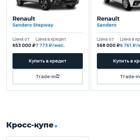
Renault
Renault
Sandero Stepway
Sandero
Цена от
Цена в кредит
Цена от
Цена в к
653 000 ₽
7 773 ₽/мес.
568 000 ₽
6 761 ₽/
Купить в кредит
Купить в к
Trade-in
Trade-in
Кросс-купе