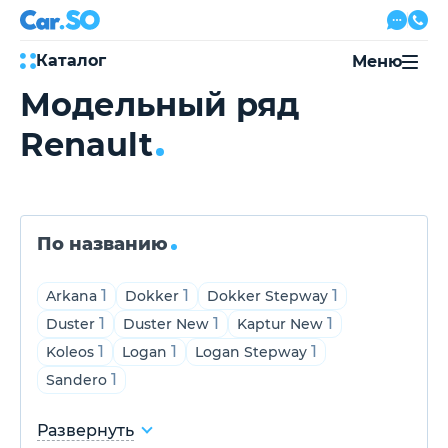
Каталог
Меню
Модельный ряд
Автокредит
Renault
Трейд-ин
Акции
Выкуп авто
Сервис
Автожурнал
Контакты
По названию
1
1
1
Arkana
Dokker
Dokker Stepway
1
1
1
Duster
Duster New
Kaptur New
8 800 500-03-23
1
1
1
Koleos
Logan
Logan Stepway
с 08:00 по 20:00, без выходных
Привольная улица, 2, к5
1
Sandero
Развернуть
Перезвоните мне