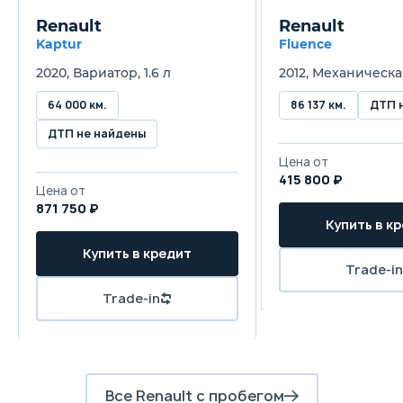
Renault
Renault
Kaptur
Fluence
2020, Вариатор, 1.6 л
2012, Механическая
64 000 км.
86 137 км.
ДТП 
ДТП не найдены
Цена от
415 800 ₽
Цена от
871 750 ₽
Купить в к
Купить в кредит
Trade-in
Trade-in
Все Renault с пробегом