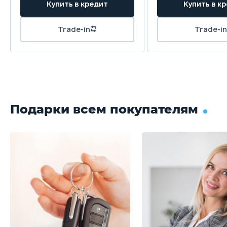
Купить в кредит
Купить в к
Trade-in
Trade-in
Подарки всем покупателям