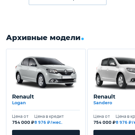
Архивные модели
Renault
Renault
Logan
Sandero
Цена от
Цена в кредит
Цена от
Цена в к
754 000 ₽
8 976 ₽/мес.
754 000 ₽
8 976 ₽/