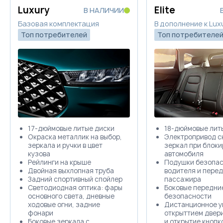
Забронировать
Luxury
Elite
В НАЛИЧИИ
Базовая комплектация
В дополнение к Lux
Trade-in
Топ потребителей
Топ потребителе
17-дюймовые литые диски
18-дюймовые лит
Окраска металлик на выбор,
Электропривод с
зеркала и ручки в цвет
зеркал при блоки
кузова
автомобиля
Рейлинги на крыше
Подушки безопас
Двойная выхлопная труба
водителя и перед
Задний спортивный спойлер
пассажира
Светодиодная оптика: фары
Боковые передни
основного света, дневные
безопасности
ходовые огни, задние
Дистанционное у
фонари
открыттием двер
Боковые зеркала с
и открытие кнопк