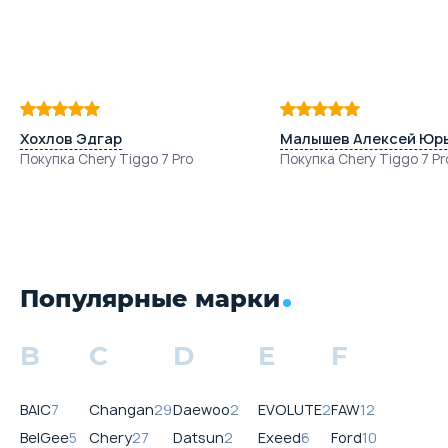
Хохлов Эдгар
Малышев Алексей Юр
Покупка Chery Tiggo 7 Pro
Покупка Chery Tiggo 7 Pr
Популярные марки
B
C
D
E
F
BAIC
7
Changan
29
Daewoo
2
EVOLUTE
2
FAW
12
BelGee
5
Chery
27
Datsun
2
Exeed
6
Ford
10