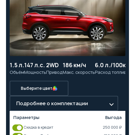
1.5 л.
147 л.с.
2WD
186 км/ч
6.0 л./100км
9.
Объём
Мощность
Привод
Макс. скорость
Расход топлива
Ра
Выберите цвет
Подробнее о комплектации
Параметры
Выгода
Скидка в кредит
250 000 ₽