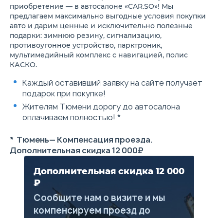
детьми
приобретение — в автосалоне «CAR.SO»! Мы
Автоматическое включение
предлагаем максимально выгодные условия покупки
фар при вождении в темноте
авто и дарим ценные и исключительно полезные
(датчик света)
подарки: зимнюю резину, сигнализацию,
Функция отстрочки
противоугонное устройство, парктроник,
выключения фар (Follow me
home)
мультимедийный комплекс с навигацией, полис
Уменьшенное запасное
КАСКО.
колесо
Круиз-контроль и выбор
Каждый оставивший заявку на сайте получает
режима вождения
подарок при покупке!
Электрический усилитель
рулевого управления
Жителям Тюмени дорогу до автосалона
Электрический ручной
оплачиваем полностью! *
стояночный тормоз с
функцией AutoHold
Бесключевой запуск
* Тюмень— Компенсация проезда.
двигателя кнопкой и доступ
Дополнительная скидка 12 000₽
в автомобиль (ключ в
кармане)
Дистанционное управление
Дополнительная скидка 12 000
открытием двери багажника
₽
и открытие кнопкой из
салона
Сообщите нам о визите и мы
Система дистанционного
компенсируем проезд до
запуска двигателя и