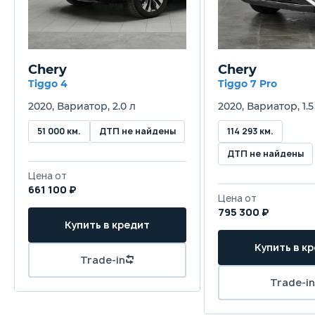
Объём багажника
475 л
Chery
Chery
Трансмиссия
Tiggo 4
Tiggo 7 Pro
Вариатор
2020, Вариатор, 2.0 л
2020, Вариатор, 1.5
Привод
51 000 км.
ДТП не найдены
114 293 км.
Передний
ДТП не найдены
Цена от
Передняя подвеска
661 100 ₽
Цена от
Независимая, типа McPherson
795 300 ₽
Купить в кредит
Задняя подвеска
Купить в к
Независимая, многорычажная
Trade-in
Trade-in
Передние тормоза
Дисковые вентилируемые