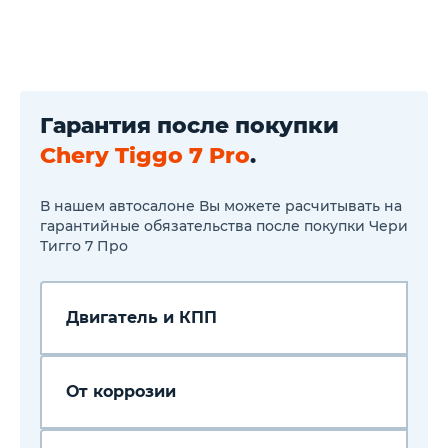
управления
QDLink - доступ к навигации,
видеофайлам, интернет
через смартфон на экране
автомобиля
Система "Свободные руки"
(Hands free) с Bluetooth-
Гарантия после покупки
связью с мобильным
телефоном
Chery Tiggo 7 Pro
.
2 USB-разьема спереди
В нашем автосалоне Вы можете расчитывать на
гарантийные обязательства после покупки Чери
Тигго 7 Про
Двигатель и КПП
От коррозии