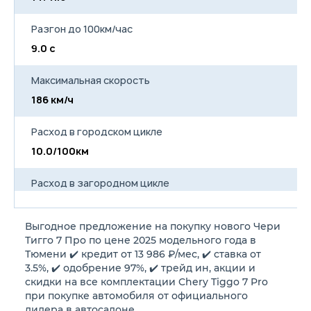
Разгон до 100км/час
9.0 с
Максимальная скорость
186 км/ч
Расход в городском цикле
10.0/100км
Расход в загородном цикле
6.0/100км
Выгодное предложение на покупку нового Чери
Расход в смешанном цикле
Тигго 7 Про по цене 2025 модельного года в
8.0/100км
Тюмени ✔️ кредит от 13 986 ₽/мес, ✔️ ставка от
3.5%, ✔️ одобрение 97%, ✔️ трейд ин, акции и
скидки на все комплектации Chery Tiggo 7 Pro
Объем топливного бака
при покупке автомобиля от официального
51 л
дилера в автосалоне.