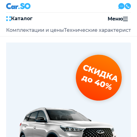
Каталог
Меню
Комплектации и цены
Технические характеристи
Автокредит
Трейд-ин
Акции
Выкуп авто
Сервис
СКИДКА
Автожурнал
Контакты
до 40%
8 800 500-03-23
с 08:00 по 20:00, без выходных
Привольная улица, 2, к5
Перезвоните мне