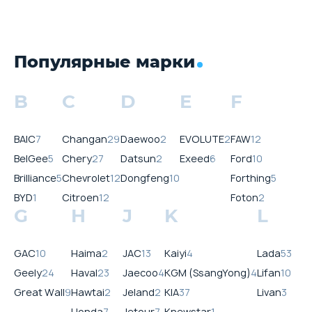
Популярные марки
B
C
D
E
F
BAIC
7
Changan
29
Daewoo
2
EVOLUTE
2
FAW
12
BelGee
5
Chery
27
Datsun
2
Exeed
6
Ford
10
Brilliance
5
Chevrolet
12
Dongfeng
10
Forthing
5
BYD
1
Citroen
12
Foton
2
G
H
J
K
L
GAC
10
Haima
2
JAC
13
Kaiyi
4
Lada
53
Geely
24
Haval
23
Jaecoo
4
KGM (SsangYong)
4
Lifan
10
Great Wall
9
Hawtai
2
Jeland
2
KIA
37
Livan
3
Honda
7
Jetour
7
Knewstar
1