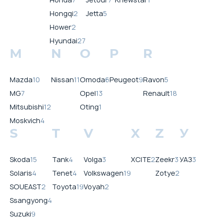
Hongqi
2
Jetta
5
Hower
2
Hyundai
27
M
N
O
P
R
Mazda
10
Nissan
11
Omoda
6
Peugeot
9
Ravon
5
MG
7
Opel
13
Renault
18
Mitsubishi
12
Oting
1
Moskvich
4
S
T
V
X
Z
У
Skoda
15
Tank
4
Volga
3
XCITE
2
Zeekr
3
УАЗ
3
Solaris
4
Tenet
4
Volkswagen
19
Zotye
2
SOUEAST
2
Toyota
19
Voyah
2
Ssangyong
4
Suzuki
9