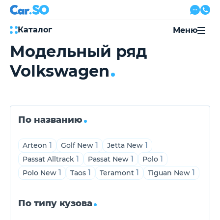
Каталог
Меню
Модельный ряд
Автокредит
Volkswagen
Трейд-ин
Акции
Выкуп авто
Сервис
Автожурнал
Контакты
По названию
1
1
1
Arteon
Golf New
Jetta New
1
1
1
Passat Alltrack
Passat New
Polo
8 800 500-03-23
1
1
1
1
Polo New
Taos
Teramont
Tiguan New
с 08:00 по 20:00, без выходных
Привольная улица, 2, к5
По типу кузова
Перезвоните мне