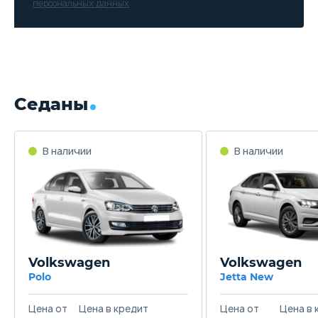
персональных данных
Седаны
В наличии
В наличии
Volkswagen
Volkswagen
Polo
Jetta New
Цена от
Цена в кредит
Цена от
Цена в 