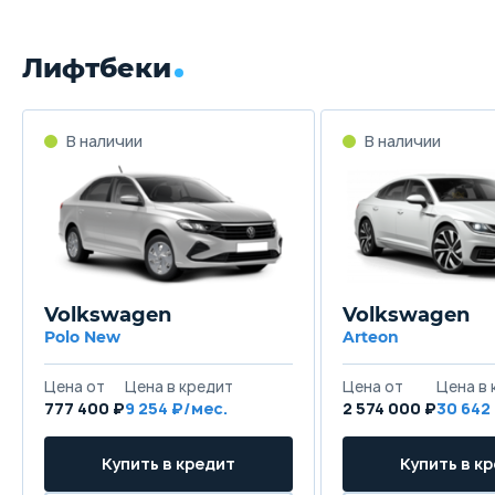
Лифтбеки
В наличии
В наличии
Volkswagen
Volkswagen
Polo New
Arteon
Цена от
Цена в кредит
Цена от
Цена в 
777 400 ₽
9 254 ₽/мес.
2 574 000 ₽
30 642
Купить в кредит
Купить в к