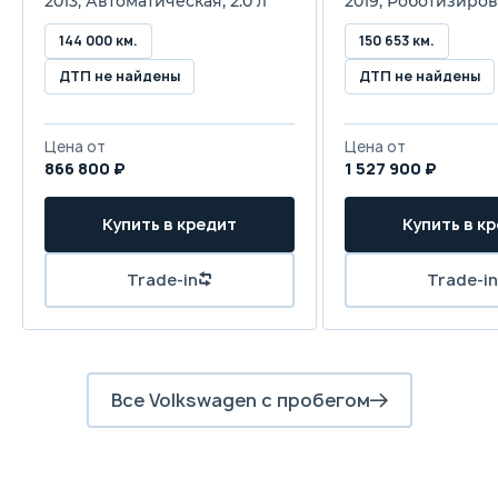
2013, Автоматическая, 2.0 л
2019, Роботизиров
144 000 км.
150 653 км.
ДТП не найдены
ДТП не найдены
Цена от
Цена от
866 800 ₽
1 527 900 ₽
Купить в кредит
Купить в к
Trade-in
Trade-in
Все Volkswagen с пробегом