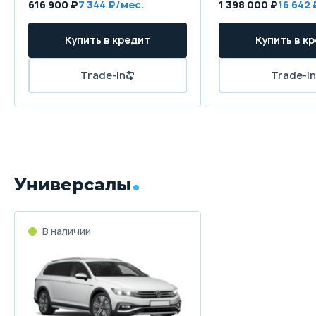
616 900 ₽
7 344 ₽/мес.
1 398 000 ₽
16 642 
Купить в кредит
Купить в к
Trade-in
Trade-in
Универсалы
В наличии