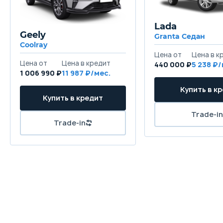
Lada
Geely
Granta Седан
Coolray
440 000 ₽
5 238
1 006 990 ₽
11 987