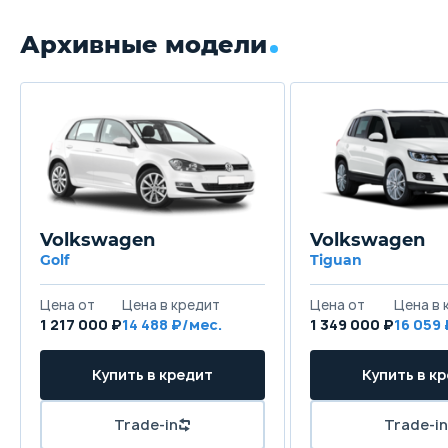
Архивные модели
Volkswagen
Volkswagen
Golf
Tiguan
Цена от
Цена в кредит
Цена от
Цена в 
1 217 000 ₽
14 488 ₽/мес.
1 349 000 ₽
16 059
Купить в кредит
Купить в к
Trade-in
Trade-in