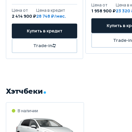
Цена от
Цена в 
Цена от
Цена в кредит
1 958 900 ₽
23 320
2 414 900 ₽
28 748 ₽/мес.
Купить в к
Купить в кредит
Trade-in
Trade-in
Хэтчбеки
В наличии