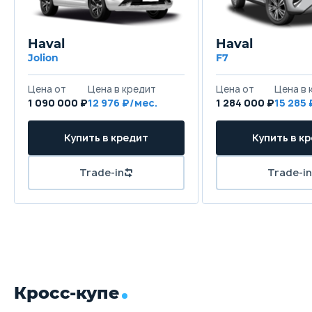
Haval
Haval
Jolion
F7
Цена от
Цена в кредит
Цена от
Цена в 
1 090 000 ₽
12 976 ₽/мес.
1 284 000 ₽
15 285 
Купить в кредит
Купить в к
Trade-in
Trade-in
Кросс-купе