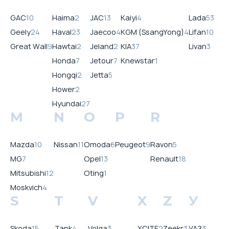
GAC
10
Haima
2
JAC
13
Kaiyi
4
Lada
53
Geely
24
Haval
23
Jaecoo
4
KGM (SsangYong)
4
Lifan
10
Great Wall
9
Hawtai
2
Jeland
2
KIA
37
Livan
3
Honda
7
Jetour
7
Knewstar
1
Hongqi
2
Jetta
5
Hower
2
Hyundai
27
M
N
O
P
R
Mazda
10
Nissan
11
Omoda
6
Peugeot
9
Ravon
5
MG
7
Opel
13
Renault
18
Mitsubishi
12
Oting
1
Moskvich
4
S
T
V
X
Z
У
Skoda
15
Tank
4
Volga
3
XCITE
2
Zeekr
3
УАЗ
3