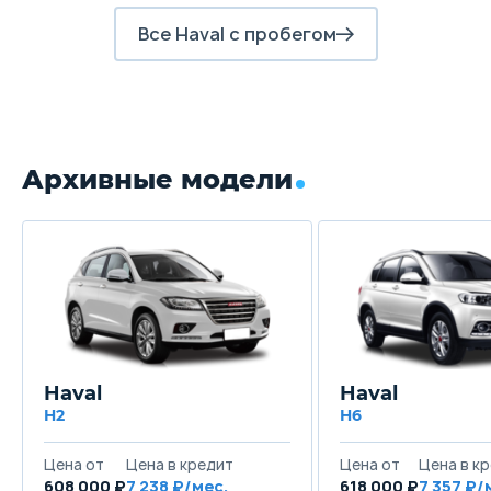
Все Haval с пробегом
Архивные модели
Haval
Haval
H2
H6
Цена от
Цена в кредит
Цена от
Цена в к
608 000 ₽
7 238 ₽/мес.
618 000 ₽
7 357 ₽/