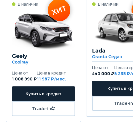
Lada
Geely
Granta Седан
Coolray
440 000 ₽
5 238
1 006 990 ₽
11 987