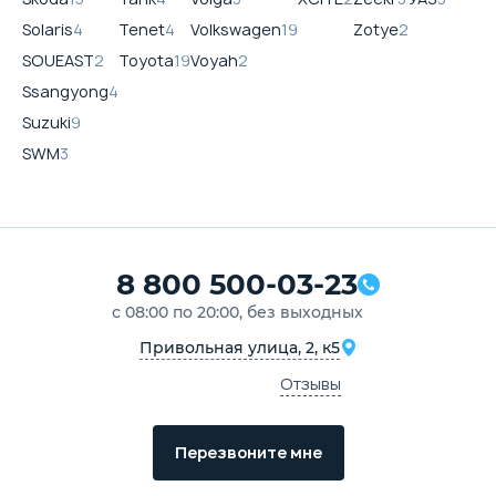
Solaris
4
Tenet
4
Volkswagen
19
Zotye
2
SOUEAST
2
Toyota
19
Voyah
2
Ssangyong
4
Suzuki
9
SWM
3
8 800 500-03-23
с 08:00 по 20:00, без выходных
Привольная улица, 2, к5
Отзывы
Перезвоните мне