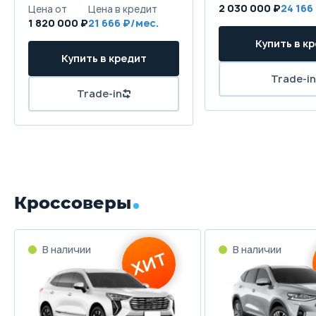
2 030 000 ₽
24 166
Цена от
Цена в кредит
1 820 000 ₽
21 666 ₽/мес.
Купить в к
Купить в кредит
Trade-in
Trade-in
Кроссоверы
В наличии
В наличии
ХИТ