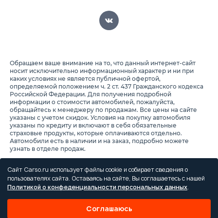
Обращаем ваше внимание на то, что данный интернет-сайт
носит исключительно информационный характер и ни при
каких условиях не является публичной офертой,
определяемой положением ч. 2 ст. 437 Гражданского кодекса
Российской Федерации. Для получения подробной
информации о стоимости автомобилей, пожалуйста,
обращайтесь к менеджеру по продажам. Все цены на сайте
указаны с учетом скидок. Условия на покупку автомобиля
указаны по кредиту и включают в себя обязательные
страховые продукты, которые оплачиваются отдельно.
Автомобили есть в наличии и на заказ, подробно можете
узнать в отделе продаж.
Предоставляя свои персональные данные и используя
настоящий веб-сайт, Вы соглашаетесь с обработкой Ваших
Сайт Carso.ru использует файлы cookie и собирает сведения о
персональных данных и принимаете условия их обработки.
пользователях сайта. Оставаясь на сайте, Вы соглашаетесь с нашей
Политикой о конфеденциальности персональных данных
.
Политика конфиденциальности
Правила проведения акций
Соглашаюсь