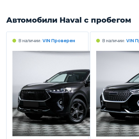
Автомобили Haval с пробегом
В наличии:
VIN Проверен
В наличии:
VIN 