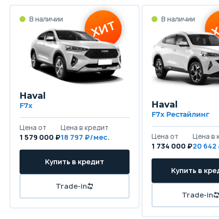
В наличии
В наличии
ХИТ
Х
Haval
Haval
F7x
F7x Рестайлинг
Цена от
Цена в кредит
Цена от
Цена в 
1 579 000 ₽
18 797 ₽/мес.
1 734 000 ₽
20 642
Купить в кредит
Купить в кре
Trade-in
Trade-in