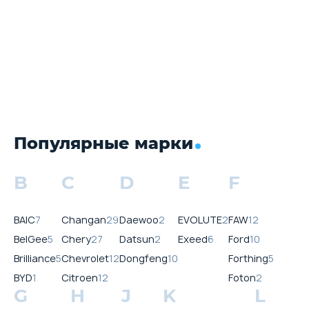
Популярные марки
B
C
D
E
F
BAIC
7
Changan
29
Daewoo
2
EVOLUTE
2
FAW
12
BelGee
5
Chery
27
Datsun
2
Exeed
6
Ford
10
Brilliance
5
Chevrolet
12
Dongfeng
10
Forthing
5
BYD
1
Citroen
12
Foton
2
G
H
J
K
L