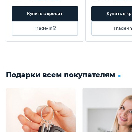
Купить в кредит
Купить в к
Trade-in
Trade-in
Подарки всем покупателям