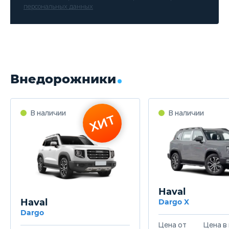
персональных данных
Внедорожники
В наличии
В наличии
ХИТ
Haval
Haval
Dargo X
Dargo
Цена от
Цена в