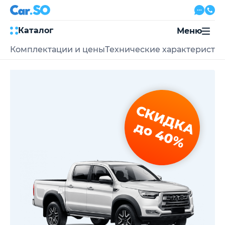
Каталог
Меню
Комплектации и цены
Технические характеристи
Автокредит
Трейд-ин
Акции
Выкуп авто
Сервис
СКИДКА
Автожурнал
Контакты
до 40%
8 800 500-03-23
с 08:00 по 20:00, без выходных
Привольная улица, 2, к5
Перезвоните мне