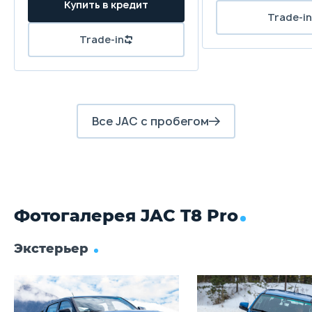
Купить в кредит
Зависимая рессорная
Trade-in
Trade-in
Передние тормоза
Дисковые вентилируемые
Задние тормоза
Дисковые
Все JAC с пробегом
Фотогалерея JAC T8 Pro
Экстерьер