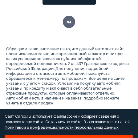
Обращаем ваше внимание на то, что данный интернет-сайт
носит исключительно информационный характер и ни при
каких условиях не является публичной офертой,
определяемой положением ч. 2 ст. 437 Гражданского кодекса
Российской Федерации. Для получения подробной
информации о стоимости автомобилей, пожалуйста,
обращайтесь к менеджеру по продажам. Все цены на сайте
указаны с учетом скидок. Условия на покупку автомобиля
указаны по кредиту и включают в себя обязательные
страховые продукты, которые оплачиваются отдельно.
Автомобили есть в наличии и на заказ, подробно можете
узнать в отделе продаж.
Предоставляя свои персональные данные и используя
настоящий веб-сайт, Вы соглашаетесь с обработкой Ваших
Сайт Carso.ru использует файлы cookie и собирает сведения о
персональных данных и принимаете условия их обработки.
пользователях сайта. Оставаясь на сайте, Вы соглашаетесь с нашей
Политикой о конфеденциальности персональных данных
.
Политика конфиденциальности
Правила проведения акций