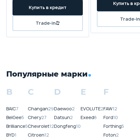
Популярные марки
B
C
D
E
F
BAIC
7
Changan
29
Daewoo
2
EVOLUTE
2
FAW
12
BelGee
5
Chery
27
Datsun
2
Exeed
6
Ford
10
Brilliance
5
Chevrolet
12
Dongfeng
10
Forthing
5
BYD
1
Citroen
12
Foton
2