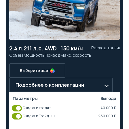
2.4 л.
211 л.с.
4WD
150 км/ч
Расход топлива
10
Объём
Мощность
Привод
Макс. скорость
Ра
Выберите цвет
Подробнее о комплектации
Параметры
Выгода
Скидка в кредит
40 000 ₽
Скидка в Трейд-ин
250 000 ₽