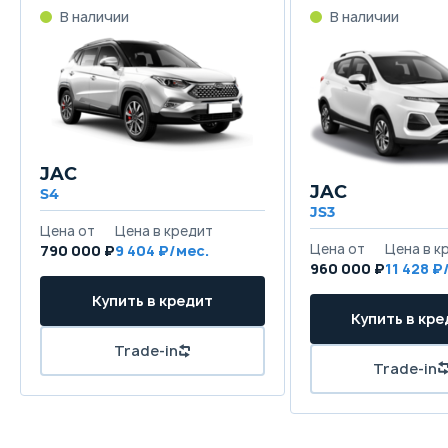
JAC
JAC
S4
JS3
790 000 ₽
9 404
960 000 ₽
11 428