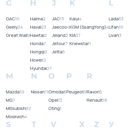
G
H
J
K
L
GAC
10
Haima
2
JAC
13
Kaiyi
4
Lada
53
Geely
24
Haval
23
Jaecoo
4
KGM (SsangYong)
4
Lifan
10
Great Wall
9
Hawtai
2
Jeland
2
KIA
37
Livan
3
Honda
7
Jetour
7
Knewstar
1
Hongqi
2
Jetta
5
Hower
2
Hyundai
27
M
N
O
P
R
Mazda
10
Nissan
11
Omoda
6
Peugeot
9
Ravon
5
MG
7
Opel
13
Renault
18
Mitsubishi
12
Oting
1
Moskvich
4
S
T
V
X
Z
У