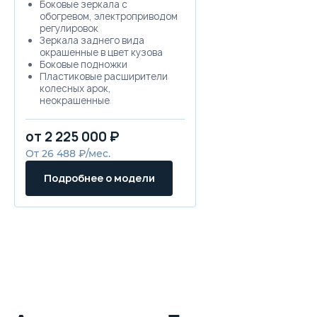
Боковые зеркала с
обогревом, электроприводом
регулировок
Зеркала заднего вида
окрашенные в цвет кузова
Боковые подножки
Пластиковые расширители
колесных арок,
неокрашенные
Откидной борт кузова
Дуга безопасности
от 2 225 000 ₽
Передние парковочные
сенсоры
От 26 488 ₽/мес.
Задние парковочные
сенсоры
Подробнее о модели
Система кругового обзора
360°
Антиблокировочная система
тормозов (ABS)
Электронная система
распределения тормозных
усилий (EBD)
Система помощи при старте
на подъеме (HHC)
Вспомогательная система
торможения (HBA)