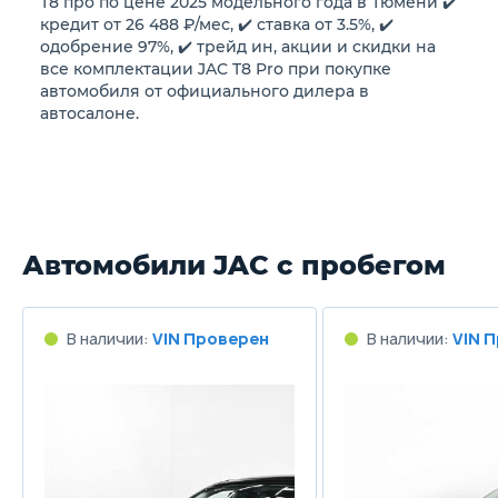
Т8 про по цене 2025 модельного года в Тюмени ✔️
9.3/100км
кредит от 26 488 ₽/мес, ✔️ ставка от 3.5%, ✔️
одобрение 97%, ✔️ трейд ин, акции и скидки на
все комплектации JAC T8 Pro при покупке
Объем топливного бака
автомобиля от официального дилера в
74 л
автосалоне.
Длина
5325 мм
Ширина
Автомобили JAC с пробегом
1880 мм
Высота
В наличии:
VIN Проверен
В наличии:
VIN 
1830 мм
Колёсная база
3090 мм
Клиренс