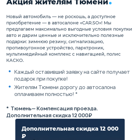
Акция жителям Тюмени
Тормозная система (BOS)
Антипробуксовочная
система (TCS)
Система динамического
Новый автомобиль — не роскошь, а доступное
контроля (VDC)
приобретение — в автосалоне «CAR.SO»! Мы
Система стабилизации
предлагаем максимально выгодные условия покупки
(ESC)
авто и дарим ценные и исключительно полезные
Система мониторинга
подарки: зимнюю резину, сигнализацию,
давления в шинах (TPMS)
противоугонное устройство, парктроник,
Фронтальные подушки
безопасности водителя и
мультимедийный комплекс с навигацией, полис
переднего пассажира
КАСКО.
Центральный замок с
дистанционным
Каждый оставивший заявку на сайте получает
управлением
подарок при покупке!
Электронный стояночный
тормоз
Жителям Тюмени дорогу до автосалона
Auto Hold
оплачиваем полностью! *
Обивка салона из экокожи -
Черный или Коричневый
Механическая регулировка
* Тюмень— Компенсация проезда.
сиденья водителя в 6
Дополнительная скидка 12 000₽
направлениях
Механическая регулировка
сидения переднего
Дополнительная скидка 12 000
пассажира в 4
₽
направлениях