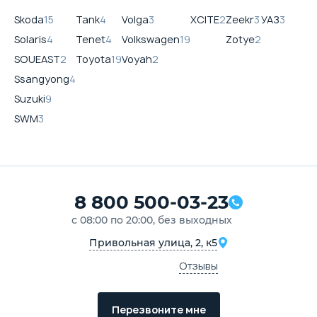
Skoda
15
Tank
4
Volga
3
XCITE
2
Zeekr
3
УАЗ
3
Solaris
4
Tenet
4
Volkswagen
19
Zotye
2
SOUEAST
2
Toyota
19
Voyah
2
Ssangyong
4
Suzuki
9
SWM
3
8 800 500-03-23
с 08:00 по 20:00, без выходных
Привольная улица, 2, к5
Отзывы
Перезвоните мне