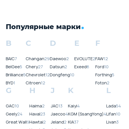
Популярные марки
B
C
D
E
F
BAIC
7
Changan
29
Daewoo
2
EVOLUTE
2
FAW
12
BelGee
5
Chery
27
Datsun
2
Exeed
6
Ford
10
Brilliance
5
Chevrolet
12
Dongfeng
10
Forthing
5
BYD
1
Citroen
12
Foton
2
G
H
J
K
L
GAC
10
Haima
2
JAC
13
Kaiyi
4
Lada
54
Geely
24
Haval
23
Jaecoo
4
KGM (SsangYong)
4
Lifan
10
Great Wall
9
Hawtai
2
Jeland
2
KIA
37
Livan
3