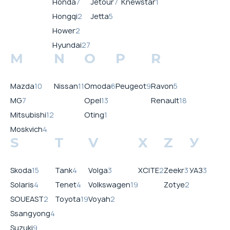
Honda
7
Jetour
7
Knewstar
1
Hongqi
2
Jetta
5
Hower
2
Hyundai
27
M
N
O
P
R
Mazda
10
Nissan
11
Omoda
6
Peugeot
9
Ravon
5
MG
7
Opel
13
Renault
18
Mitsubishi
12
Oting
1
Moskvich
4
S
T
V
X
Z
У
Skoda
15
Tank
4
Volga
3
XCITE
2
Zeekr
3
УАЗ
3
Solaris
4
Tenet
4
Volkswagen
19
Zotye
2
SOUEAST
2
Toyota
19
Voyah
2
Ssangyong
4
Suzuki
9